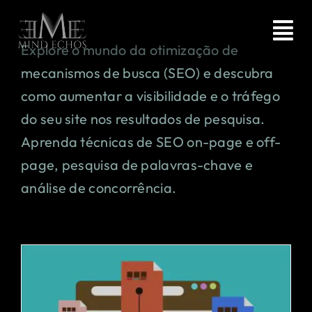
Ir
para
Tog
Explore o mundo da otimização de
o
Nav
mecanismos de busca (SEO) e descubra
conteúdo
HOME
como aumentar a visibilidade e o tráfego
do seu site nos resultados de pesquisa.
AGÊNCIA
Aprenda técnicas de SEO on-page e off-
page, pesquisa de palavras-chave e
SERVIÇOS
análise de concorrência.
ARTIGOS
CONTATO