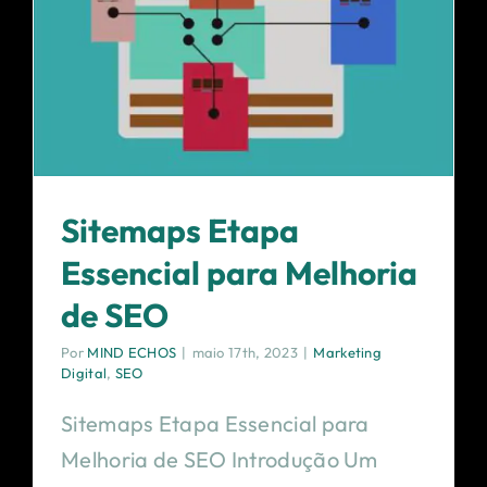
Sitemaps Etapa
Essencial para Melhoria
de SEO
Por
MIND ECHOS
|
maio 17th, 2023
|
Marketing
Digital
,
SEO
Sitemaps Etapa Essencial para
Melhoria de SEO Introdução Um