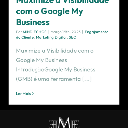
com o Google My
Business
Por
MIND ECHOS
|
março 19th, 2023
|
Engajamento
do Cliente
,
Marketing Digital
,
SEO
Maximize a Visibilidade com o
Google My Business
IntroduçãoGoogle My Business
(GMB) é uma ferramenta [...]
Ler Mais