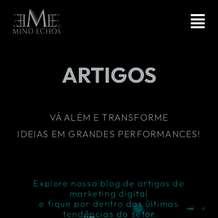
Ir
para
Tog
o
Nav
conteúdo
HOME
ARTIGOS
AGÊNCIA
VÁ ALÉM E TRANSFORME
SERVIÇOS
IDEIAS EM GRANDES PERFORMANCES!
ARTIGOS
Explore nosso blog de artigos de
CONTATO
marketing digital
e fique por dentro das últimas
tendências do setor