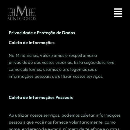
Ir
para
Tog
o
Nav
conteúdo
Privacidade e Proteção de Dados
HOME
Coleta de Informações
AGÊNCIA
Na Mind Echos, valorizamos e respeitamos a
privacidade dos nossos usuários. Esta seção descreve
como coletamos, usamos e protegemos suas
SERVIÇOS
informações pessoais ao utilizar nossos serviços.
ARTIGOS
Coleta de Informações Pessoais
CONTATO
Ao utilizar nossos serviços, podemos coletar informações
pessoais que você nos fornece voluntariamente, como
nome, endereço de e-mail, número de telefone e outras