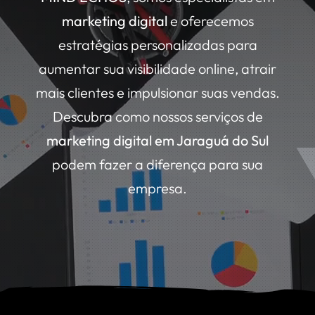
marketing digital
e oferecemos
estratégias personalizadas para
aumentar sua visibilidade online, atrair
mais clientes e impulsionar suas vendas.
Descubra como nossos serviços de
marketing digital em Jaraguá do Sul
podem fazer a diferença para sua
empresa.