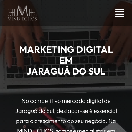
Ir
para
Tog
o
Nav
conteúdo
HOME
MARKETING DIGITAL
AGÊNCIA
EM
JARAGUÁ DO SUL
SERVIÇOS
ARTIGOS
No competitivo mercado digital de
Jaraguá do Sul, destacar-se é essencial
CONTATO
para o crescimento do seu negócio. Na
MIND ECHOS
, somos especialistas em